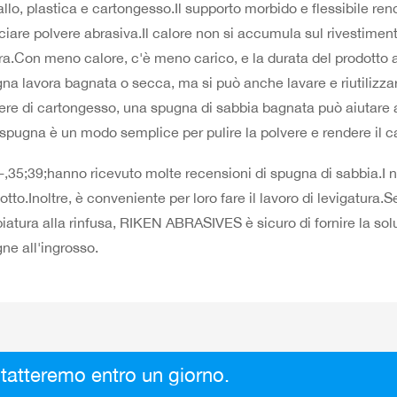
llo, plastica e cartongesso.Il supporto morbido e flessibile r
sciare polvere abrasiva.Il calore non si accumula sul rivestime
ra.Con meno calore, c'è meno carico, e la durata del prodotto 
na lavora bagnata o secca, ma si può anche lavare e riutilizzar
ere di cartongesso, una spugna di sabbia bagnata può aiutare a 
spugna è un modo semplice per pulire la polvere e rendere il c
-,35;39;hanno ricevuto molte recensioni di spugna di sabbia.I nos
otto.Inoltre, è conveniente per loro fare il lavoro di levigatura
iatura alla rinfusa, RIKEN ABRASIVES è sicuro di fornire la sol
ne all'ingrosso.
tatteremo entro un giorno.