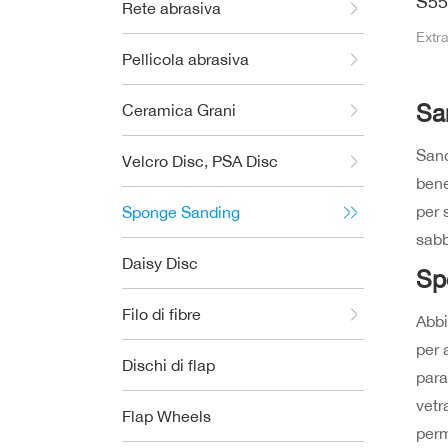
S5
Rete abrasiva
Extr
Pellicola abrasiva
Sa
Ceramica Grani
Sand
Velcro Disc, PSA Disc
bene
per 
Sponge Sanding
sabb
Daisy Disc
Sp
Filo di fibre
Abbi
per 
Dischi di flap
para
vetr
Flap Wheels
perm