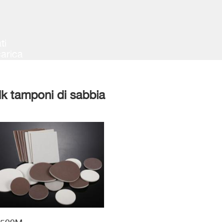
ti
arica
lk tamponi di sabbia