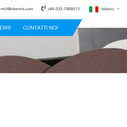
rm3@rikenmt.com
+86-533-7868013
italiano
EWS
CONTATTI NOI