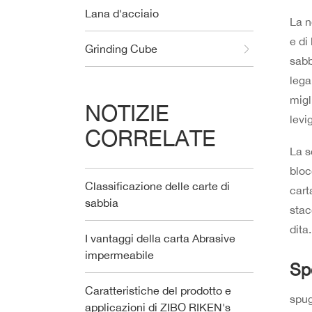
Lana d'acciaio
La n
e di
Grinding Cube
sabb
lega
migl
NOTIZIE
levi
CORRELATE
La s
bloc
Classificazione delle carte di
cart
sabbia
stac
dita
I vantaggi della carta Abrasive
impermeabile
Sp
Caratteristiche del prodotto e
spug
applicazioni di ZIBO RIKEN's