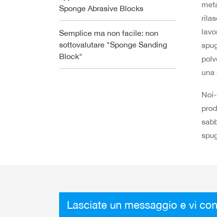
meta
Sponge Abrasive Blocks
rila
lavo
Semplice ma non facile: non
sottovalutare "Sponge Sanding
spug
Block"
polv
una 
Noi-
prod
sabb
spug
Lasciate un messaggio e vi con