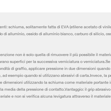
i: schiuma, solitamente fatta di EVA (etilene acetato di vinile), 
 di alluminio, ossido di alluminio bianco, carburo di silicio, oss
enzione non è solo quella di rimuovere il più possibile il materi
no superfici per la successiva verniciatura o verniciatura.Se l
ondità di graffio, applicare pressione in due dimensioni quando
, ad esempio quando si utilizzano abrasivi di carta.Invece, la p
re dimensioni utilizzando la schiuma come materiale portante i
 la media della pressione di contatto.Vantaggio: il grip abrasivo
ale e non si verifica alcuna levigatura attraverso il materiale