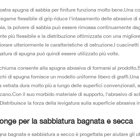
ostra spugna di sabbia per finiture funziona molto bene.Una c
 legame flessibile di grip riduce l'intasamento delle abrasive d
ia, la polvere di sabbia può essere rimossa continuamente dagli
nte più flessibile e la distribuzione ottimizzata con una miglior
iorare ulteriormente le caratteristiche di ostruzione.I cuscinetti
gatura di spugna può quindi essere utilizzato più volte.
chiuma consente alla spugna abrasiva di formarsi al prodotto.Sen
chi di spugna fornisce un modello uniforme libero di graffi.Una 
a vetrata dura molto più a lungo delle superfici convenzionali, s
cano.Con il suo morbido materiale di supporto, l'abrasivo di 
.Distribuisce la forza della levigatura sulla superficie abrasiva
onge per la sabbiatura bagnata e secca
na bagnata e sabbiatura a secco è progettata per aiutare gli ute