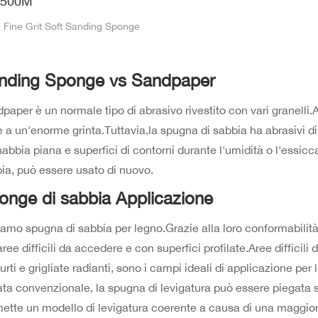
5500M
a Fine Grit Soft Sanding Sponge
nding Sponge vs Sandpaper
paper è un normale tipo di abrasivo rivestito con vari granell
 a un'enorme grinta.Tuttavia,la spugna di sabbia ha abrasivi d
sabbia piana e superfici di contorni durante l'umidità o l'essicc
ia, può essere usato di nuovo.
onge di sabbia Applicazione
amo spugna di sabbia per legno.Grazie alla loro conformabilità,
aree difficili da accedere e con superfici profilate.Aree diffici
urti e grigliate radianti, sono i campi ideali di applicazione per
ata convenzionale, la spugna di levigatura può essere piegata
ette un modello di levigatura coerente a causa di una maggior