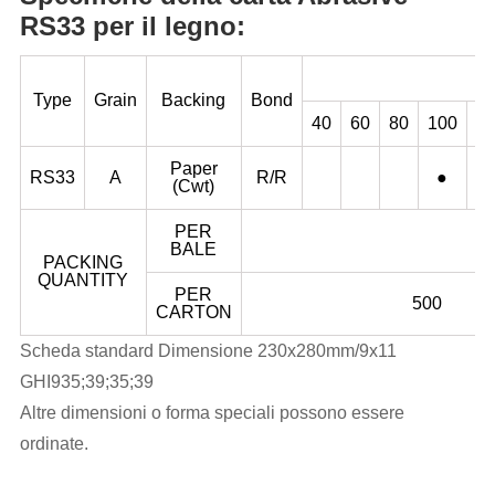
RS33 per il legno:
Type
Grain
Backing
Bond
40
60
80
100
1
Paper
RS33
A
R/R
●
(Cwt)
PER
BALE
PACKING
QUANTITY
PER
500
CARTON
Scheda standard Dimensione 230x280mm/9x11
GHI935;39;35;39
Altre dimensioni o forma speciali possono essere
ordinate.