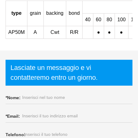
type
grain
backing
bond
40
60
80
100
12
AP50M
A
Cwt
R/R
●
●
●
●
Lasciate un messaggio e vi
contatteremo entro un giorno.
*
Nome:
*
Email:
Telefono: