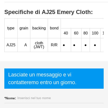
Specifiche di AJ25 Emery Cloth:
type
grain
backing
bond
40
60
80
100
12
cloth
AJ25
A
R/R
●
●
●
●
●
(JWT)
Lasciate un messaggio e vi
contatteremo entro un giorno.
*
Nome: