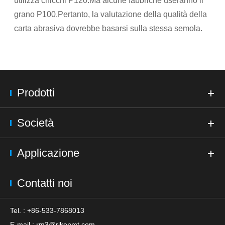
utilizza chicchi P120.Ma alcune fabbriche useranno il
grano P100.Pertanto, la valutazione della qualità della
carta abrasiva dovrebbe basarsi sulla stessa semola.
Prodotti
Società
Applicazione
Contatti noi
Tel. : +86-533-7868013
E-mail :
rm3@rikenmt.com