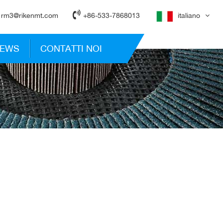
rm3@rikenmt.com
+86-533-7868013
italiano
EWS
CONTATTI NOI