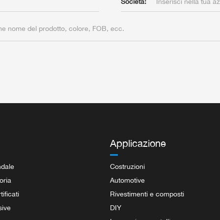
Società:
Applicazione
ndale
Costruzioni
oria
Automotive
ificati
Rivestimenti e composti
sive
DIY