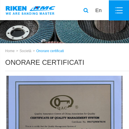
En
Home
Società
Onorare certificati
ONORARE CERTIFICATI