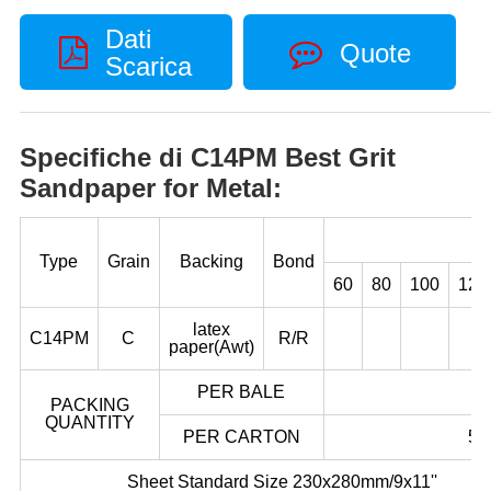
Dati
Quote
Scarica
Specifiche di C14PM Best Grit
Sandpaper for Metal:
Type
Grain
Backing
Bond
60
80
100
120
latex
C14PM
C
R/R
paper(Awt)
PER BALE
PACKING
QUANTITY
PER CARTON
50
Sheet Standard Size 230x280mm/9x11''