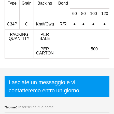
Type
Grain
Backing
Bond
60
80
100
120
C34P
C
Kraft(Cwt)
R/R
●
●
●
●
PACKING
PER
QUANTITY
BALE
PER
500
CARTON
Lasciate un messaggio e vi
contatteremo entro un giorno.
*
Nome: