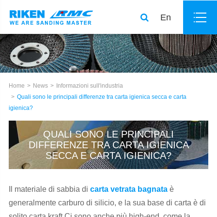
En
Home
News
Informazioni sull'industria
Quali sono le principali differenze tra carta igienica secca e carta
igienica?
QUALI SONO LE PRINCIPALI
DIFFERENZE TRA CARTA IGIENICA
SECCA E CARTA IGIENICA?
Il materiale di sabbia di
carta vetrata bagnata
è
generalmente carburo di silicio, e la sua base di carta è di
solito carta kraft.Ci sono anche più high-end, come la